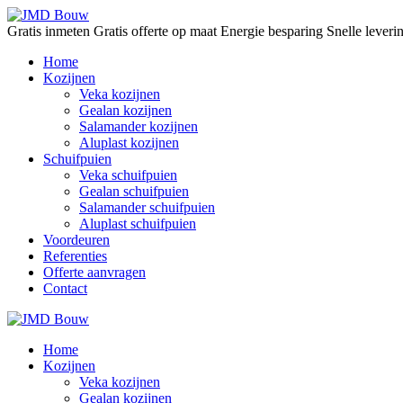
Gratis inmeten
Gratis offerte op maat
Energie besparing
Snelle lever
Home
Kozijnen
Veka kozijnen
Gealan kozijnen
Salamander kozijnen
Aluplast kozijnen
Schuifpuien
Veka schuifpuien
Gealan schuifpuien
Salamander schuifpuien
Aluplast schuifpuien
Voordeuren
Referenties
Offerte aanvragen
Contact
Home
Kozijnen
Veka kozijnen
Gealan kozijnen