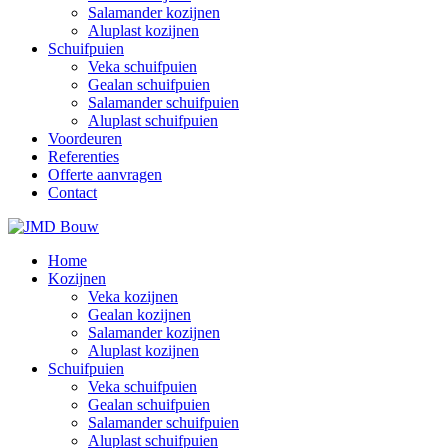
Salamander kozijnen
Aluplast kozijnen
Schuifpuien
Veka schuifpuien
Gealan schuifpuien
Salamander schuifpuien
Aluplast schuifpuien
Voordeuren
Referenties
Offerte aanvragen
Contact
Home
Kozijnen
Veka kozijnen
Gealan kozijnen
Salamander kozijnen
Aluplast kozijnen
Schuifpuien
Veka schuifpuien
Gealan schuifpuien
Salamander schuifpuien
Aluplast schuifpuien