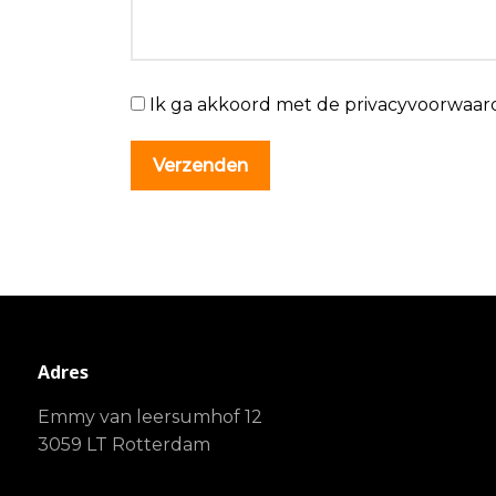
Ik ga akkoord met de privacyvoorwaar
Adres
Emmy van leersumhof 12
3059 LT Rotterdam