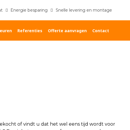
at
Energie besparing
Snelle levering en montage
euren
Referenties
Offerte aanvragen
Contact
Home
»
Kozijnen specialist Bleiswijk
kocht of vindt u dat het wel eens tijd wordt voor