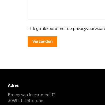
Ik ga akkoord met de privacyvoorwaar
Adres
Emmy van leersumhof 12
3059 LT Rotterdam