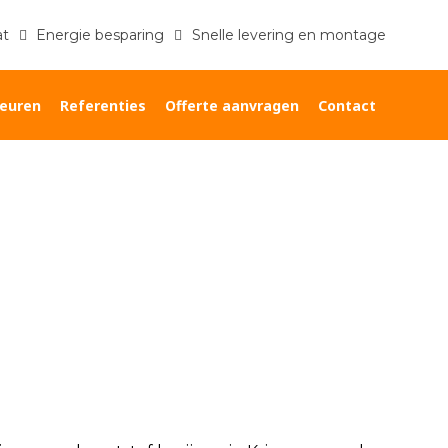
at
Energie besparing
Snelle levering en montage
euren
Referenties
Offerte aanvragen
Contact
Home
»
Prijzen kunststof kozijnen Krimpen aan den IJssel