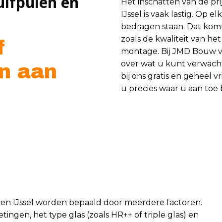
uifpuien en
Het inschatten van de pr
IJssel is vaak lastig. Op 
bedragen staan. Dat komt 
zoals de kwaliteit van het
f
montage. Bij JMD Bouw vi
over wat u kunt verwacht
n aan
bij ons gratis en geheel 
u precies waar u aan toe
 den IJssel worden bepaald door meerdere factoren.
ingen, het type glas (zoals HR++ of triple glas) en