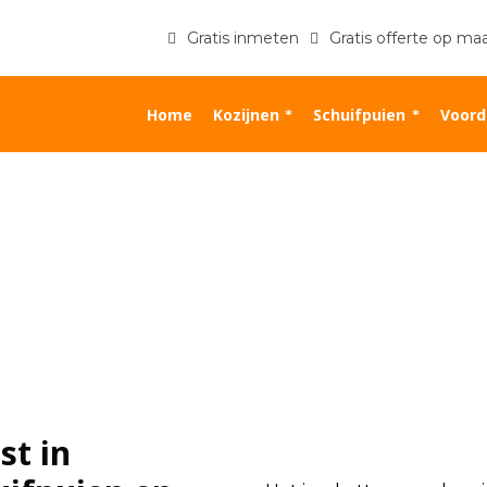
Gratis inmeten
Gratis offerte op ma
Home
Kozijnen
Schuifpuien
Voord
st in