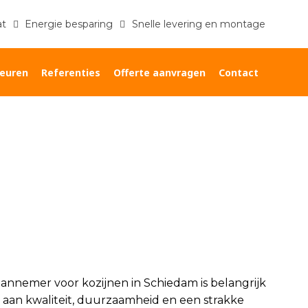
at
Energie besparing
Snelle levering en montage
euren
Referenties
Offerte aanvragen
Contact
Home
»
Aannemer kozijnen Schiedam
aannemer voor kozijnen in Schiedam is belangrijk
aan kwaliteit, duurzaamheid en een strakke