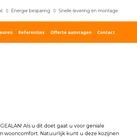
at
Energie besparing
Snelle levering en montage
euren
Referenties
Offerte aanvragen
Contact
Home
»
GEALAN kozijnen
 GEALAN! Als u dit doet gaat u voor geniale
en wooncomfort. Natuurlijk kunt u deze kozijnen