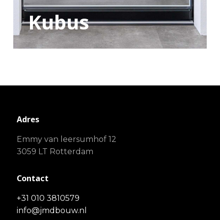
Kubus
Kubus
Adres
Emmy van leersumhof 12
3059 LT Rotterdam
Contact
+31 010 3810579
info@jmdbouw.nl