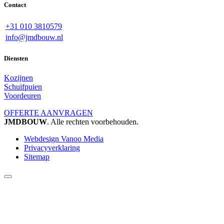
Contact
+31 010 3810579
info@jmdbouw.nl
Diensten
Kozijnen
Schuifpuien
Voordeuren
OFFERTE AANVRAGEN
JMDBOUW
. Alle rechten voorbehouden.
Webdesign Vanoo Media
Privacyverklaring
Sitemap