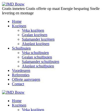
Gratis inmeten
Gratis offerte op maat
Energie besparing
Snelle
levering en montage
Home
Kozijnen
Veka kozijnen
Gealan kozijnen
Salamander kozijnen
Aluplast kozijnen
Schuifpuien
Veka schuifpuien
Gealan schuifpuien
Salamander schuifpuien
Aluplast schuifpuien
Voordeuren
Referenties
Offerte aanvragen
Contact
Home
Kozijnen
Veka kozijnen