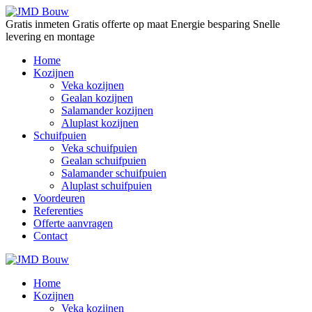
Gratis inmeten
Gratis offerte op maat
Energie besparing
Snelle
levering en montage
Home
Kozijnen
Veka kozijnen
Gealan kozijnen
Salamander kozijnen
Aluplast kozijnen
Schuifpuien
Veka schuifpuien
Gealan schuifpuien
Salamander schuifpuien
Aluplast schuifpuien
Voordeuren
Referenties
Offerte aanvragen
Contact
Home
Kozijnen
Veka kozijnen