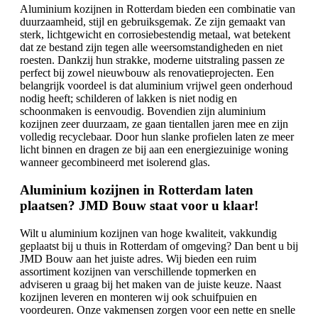
Aluminium kozijnen in Rotterdam bieden een combinatie van
duurzaamheid, stijl en gebruiksgemak. Ze zijn gemaakt van
sterk, lichtgewicht en corrosiebestendig metaal, wat betekent
dat ze bestand zijn tegen alle weersomstandigheden en niet
roesten. Dankzij hun strakke, moderne uitstraling passen ze
perfect bij zowel nieuwbouw als renovatieprojecten. Een
belangrijk voordeel is dat aluminium vrijwel geen onderhoud
nodig heeft; schilderen of lakken is niet nodig en
schoonmaken is eenvoudig. Bovendien zijn aluminium
kozijnen zeer duurzaam, ze gaan tientallen jaren mee en zijn
volledig recyclebaar. Door hun slanke profielen laten ze meer
licht binnen en dragen ze bij aan een energiezuinige woning
wanneer gecombineerd met isolerend glas.
Aluminium kozijnen in Rotterdam laten
plaatsen? JMD Bouw staat voor u klaar!
Wilt u aluminium kozijnen van hoge kwaliteit, vakkundig
geplaatst bij u thuis in Rotterdam of omgeving? Dan bent u bij
JMD Bouw aan het juiste adres. Wij bieden een ruim
assortiment kozijnen van verschillende topmerken en
adviseren u graag bij het maken van de juiste keuze. Naast
kozijnen leveren en monteren wij ook schuifpuien en
voordeuren. Onze vakmensen zorgen voor een nette en snelle