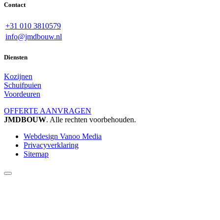
Contact
+31 010 3810579
info@jmdbouw.nl
Diensten
Kozijnen
Schuifpuien
Voordeuren
OFFERTE AANVRAGEN
JMDBOUW
. Alle rechten voorbehouden.
Webdesign Vanoo Media
Privacyverklaring
Sitemap