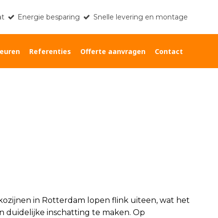
at
Energie besparing
Snelle levering en montage
euren
Referenties
Offerte aanvragen
Contact
Home
»
Kosten kunststof kozijnen Rotterdam
ozijnen in Rotterdam lopen flink uiteen, wat het
n duidelijke inschatting te maken. Op