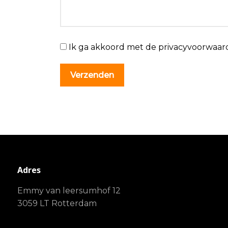
Ik ga akkoord met de privacyvoorwaar
Adres
Emmy van leersumhof 12
3059 LT Rotterdam