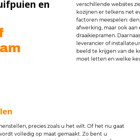
uifpuien en
verschillende websites zi
kozijnen er telkens net e
factoren meespelen: denk
afwerking, maar ook aan e
f
draaikiepramen. Daarnaa
leverancier of installateu
dam
beeld te krijgen van de k
moet letten en welke keu
llen
enstellen, precies zoals u het wilt. Of het nu gaat
es wordt volledig op maat gemaakt. Zo bent u