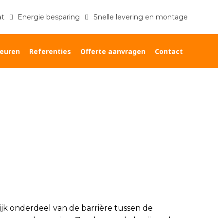
at
Energie besparing
Snelle levering en montage
euren
Referenties
Offerte aanvragen
Contact
Home
»
Kozijnen laten plaatsen Waddinxveen
ijk onderdeel van de barrière tussen de