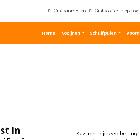
Gratis inmeten
Gratis offerte op ma
Home
Kozijnen
Schuifpuien
Voord
st in
Kozijnen zijn een belangr