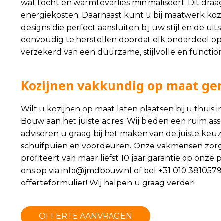
wat tocht en warmteverlies minimaliseert. Dit draag
energiekosten. Daarnaast kunt u bij maatwerk kozij
designs die perfect aansluiten bij uw stijl en de uit
eenvoudig te herstellen doordat elk onderdeel op
verzekerd van een duurzame, stijlvolle en functio
Kozijnen vakkundig op maat ge
Wilt u kozijnen op maat laten plaatsen bij u thui
Bouw aan het juiste adres. Wij bieden een ruim a
adviseren u graag bij het maken van de juiste keu
schuifpuien en voordeuren. Onze vakmensen zorg
profiteert van maar liefst 10 jaar garantie op on
ons op via
info@jmdbouw.nl
of bel +31 010 3810579
offerteformulier! Wij helpen u graag verder!
OFFERTE AANVRAGEN