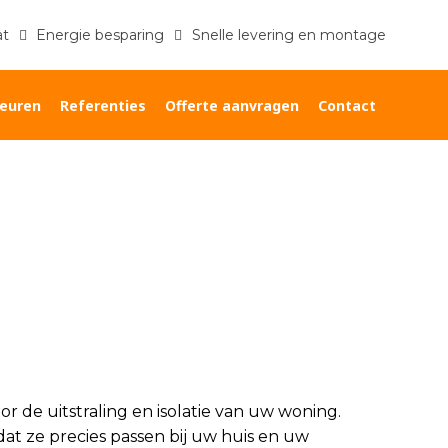
at
Energie besparing
Snelle levering en montage
euren
Referenties
Offerte aanvragen
Contact
Home
»
Kozijnen op maat Zevenhuizen
or de uitstraling en isolatie van uw woning.
dat ze precies passen bij uw huis en uw