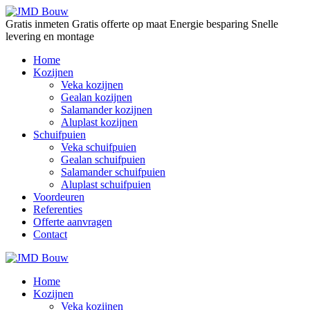
Gratis inmeten
Gratis offerte op maat
Energie besparing
Snelle
levering en montage
Home
Kozijnen
Veka kozijnen
Gealan kozijnen
Salamander kozijnen
Aluplast kozijnen
Schuifpuien
Veka schuifpuien
Gealan schuifpuien
Salamander schuifpuien
Aluplast schuifpuien
Voordeuren
Referenties
Offerte aanvragen
Contact
Home
Kozijnen
Veka kozijnen