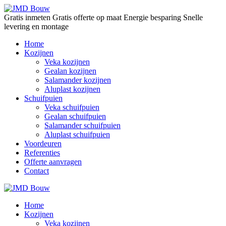
Gratis inmeten
Gratis offerte op maat
Energie besparing
Snelle
levering en montage
Home
Kozijnen
Veka kozijnen
Gealan kozijnen
Salamander kozijnen
Aluplast kozijnen
Schuifpuien
Veka schuifpuien
Gealan schuifpuien
Salamander schuifpuien
Aluplast schuifpuien
Voordeuren
Referenties
Offerte aanvragen
Contact
Home
Kozijnen
Veka kozijnen