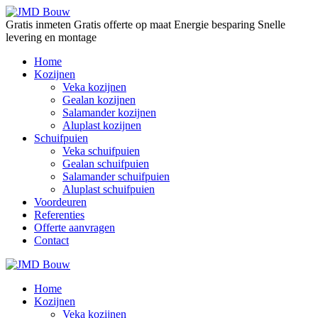
Gratis inmeten
Gratis offerte op maat
Energie besparing
Snelle
levering en montage
Home
Kozijnen
Veka kozijnen
Gealan kozijnen
Salamander kozijnen
Aluplast kozijnen
Schuifpuien
Veka schuifpuien
Gealan schuifpuien
Salamander schuifpuien
Aluplast schuifpuien
Voordeuren
Referenties
Offerte aanvragen
Contact
Home
Kozijnen
Veka kozijnen