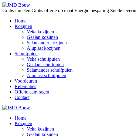
Gratis inmeten
Gratis offerte op maat
Energie besparing
Snelle lever
Home
Kozijnen
Veka kozijnen
Gealan kozijnen
Salamander kozijnen
Aluplast kozijnen
Schuifpuien
Veka schuifpuien
Gealan schuifpuien
Salamander schuifpuien
Aluplast schuifpuien
Voordeuren
Referenties
Offerte aanvragen
Contact
Home
Kozijnen
Veka kozijnen
Gealan kozijnen