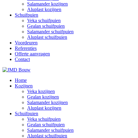
Salamander kozijnen
Aluplast kozijnen
Schuifpuien
Veka schuifpuien
Gealan schuifpuien
Salamander schuifpuien
Aluplast schuifpuien
Voordeuren
Referenties
Offerte aanvragen
Contact
Home
Kozijnen
Veka kozijnen
Gealan kozijnen
Salamander kozijnen
Aluplast kozijnen
Schuifpuien
Veka schuifpuien
Gealan schuifpuien
Salamander schuifpuien
Aluplast schuifpuien