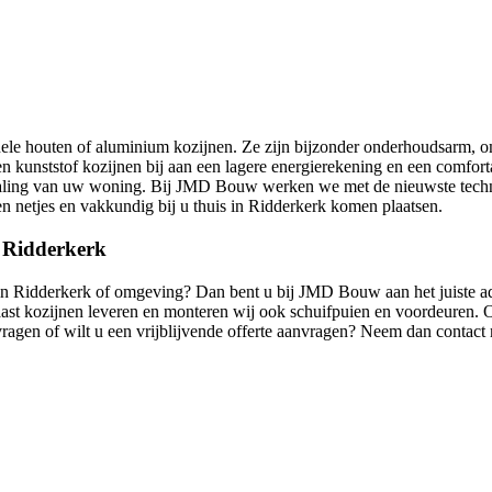
onele houten of aluminium kozijnen. Ze zijn bijzonder onderhoudsarm, o
 kunststof kozijnen bij aan een lagere energierekening en een comforta
 uitstraling van uw woning. Bij JMD Bouw werken we met de nieuwste tec
n netjes en vakkundig bij u thuis in Ridderkerk komen plaatsen.
n Ridderkerk
is in Ridderkerk of omgeving? Dan bent u bij JMD Bouw aan het juiste a
aast kozijnen leveren en monteren wij ook schuifpuien en voordeuren.
u vragen of wilt u een vrijblijvende offerte aanvragen? Neem dan contact