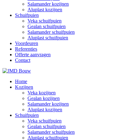
Salamander kozijnen
Aluplast kozijnen
Schuifpuien
Veka schuifpuien
Gealan schuifpuien
Salamander schuifpuien
Aluplast schuifpuien
Voordeuren
Referenties
Offerte aanvragen
Contact
Home
Kozijnen
Veka kozijnen
Gealan kozijnen
Salamander kozijnen
Aluplast kozijnen
Schuifpuien
Veka schuifpuien
Gealan schuifpuien
Salamander schuifpuien
Aluplast schuifpuien