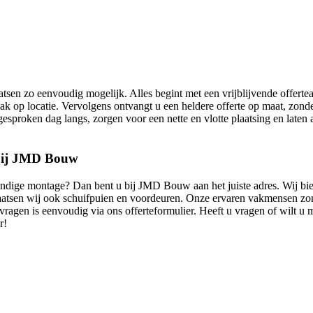
sen zo eenvoudig mogelijk. Alles begint met een vrijblijvende offerte
ak op locatie. Vervolgens ontvangt u een heldere offerte op maat, zond
oken dag langs, zorgen voor een nette en vlotte plaatsing en laten all
 bij JMD Bouw
undige montage? Dan bent u bij JMD Bouw aan het juiste adres. Wij bi
laatsen wij ook schuifpuien en voordeuren. Onze ervaren vakmensen zor
anvragen is eenvoudig via ons offerteformulier. Heeft u vragen of wilt 
r!