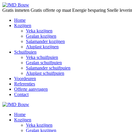
Gratis inmeten
Gratis offerte op maat
Energie besparing
Snelle lever
Home
Kozijnen
Veka kozijnen
Gealan kozijnen
Salamander kozijnen
Aluplast kozijnen
Schuifpuien
Veka schuifpuien
Gealan schuifpuien
Salamander schuifpuien
Aluplast schuifpuien
Voordeuren
Referenties
Offerte aanvragen
Contact
Home
Kozijnen
Veka kozijnen
Gealan kozijnen