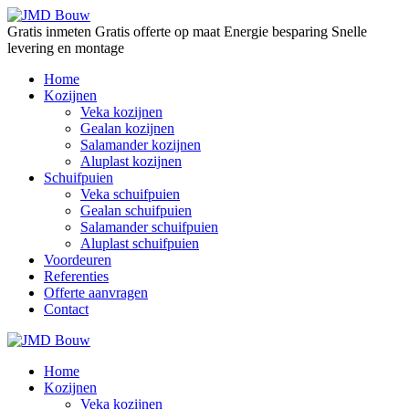
Gratis inmeten
Gratis offerte op maat
Energie besparing
Snelle
levering en montage
Home
Kozijnen
Veka kozijnen
Gealan kozijnen
Salamander kozijnen
Aluplast kozijnen
Schuifpuien
Veka schuifpuien
Gealan schuifpuien
Salamander schuifpuien
Aluplast schuifpuien
Voordeuren
Referenties
Offerte aanvragen
Contact
Home
Kozijnen
Veka kozijnen