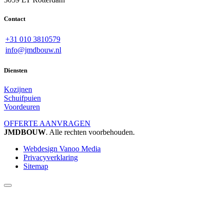
Contact
+31 010 3810579
info@jmdbouw.nl
Diensten
Kozijnen
Schuifpuien
Voordeuren
OFFERTE AANVRAGEN
JMDBOUW
. Alle rechten voorbehouden.
Webdesign Vanoo Media
Privacyverklaring
Sitemap