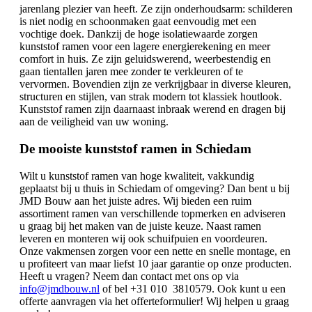
jarenlang plezier van heeft. Ze zijn onderhoudsarm: schilderen
is niet nodig en schoonmaken gaat eenvoudig met een
vochtige doek. Dankzij de hoge isolatiewaarde zorgen
kunststof ramen voor een lagere energierekening en meer
comfort in huis. Ze zijn geluidswerend, weerbestendig en
gaan tientallen jaren mee zonder te verkleuren of te
vervormen. Bovendien zijn ze verkrijgbaar in diverse kleuren,
structuren en stijlen, van strak modern tot klassiek houtlook.
Kunststof ramen zijn daarnaast inbraak werend en dragen bij
aan de veiligheid van uw woning.
De mooiste kunststof ramen in Schiedam
Wilt u kunststof ramen van hoge kwaliteit, vakkundig
geplaatst bij u thuis in Schiedam of omgeving? Dan bent u bij
JMD Bouw aan het juiste adres. Wij bieden een ruim
assortiment ramen van verschillende topmerken en adviseren
u graag bij het maken van de juiste keuze. Naast ramen
leveren en monteren wij ook schuifpuien en voordeuren.
Onze vakmensen zorgen voor een nette en snelle montage, en
u profiteert van maar liefst 10 jaar garantie op onze producten.
Heeft u vragen? Neem dan contact met ons op via
info@jmdbouw.nl
of bel +31 010 3810579. Ook kunt u een
offerte aanvragen via het offerteformulier! Wij helpen u graag