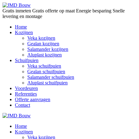
Gratis inmeten
Gratis offerte op maat
Energie besparing
Snelle
levering en montage
Home
Kozijnen
Veka kozijnen
Gealan kozijnen
Salamander kozijnen
Aluplast kozijnen
Schuifpuien
Veka schuifpuien
Gealan schuifpuien
Salamander schuifpuien
Aluplast schuifpuien
Voordeuren
Referenties
Offerte aanvragen
Contact
Home
Kozijnen
Veka kozijnen