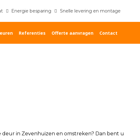
at
Energie besparing
Snelle levering en montage
euren
Referenties
Offerte aanvragen
Contact
Home
»
Nieuwe deur Zevenhuizen
 deur in Zevenhuizen en omstreken? Dan bent u