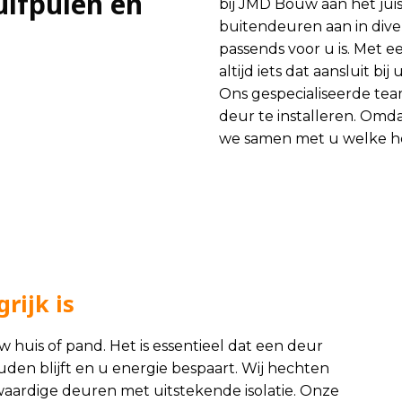
uifpuien en
bij JMD Bouw aan het juis
buitendeuren aan in diver
passends voor u is. Met 
altijd iets dat aansluit bi
Ons gespecialiseerde te
deur te installeren. Omda
we samen met u welke het
rijk is
 huis of pand. Het is essentieel dat een deur
uden blijft en u energie bespaart. Wij hechten
ardige deuren met uitstekende isolatie. Onze