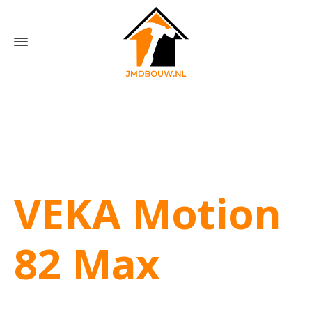
Home
»
Schuifpuien
»
Veka schuifpuien
VEKA Motion
82 Max