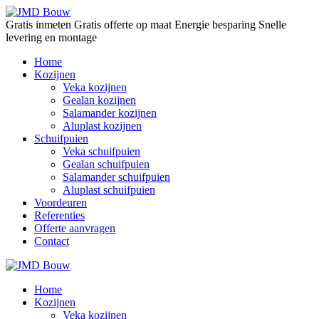
Gratis inmeten
Gratis offerte op maat
Energie besparing
Snelle
levering en montage
Home
Kozijnen
Veka kozijnen
Gealan kozijnen
Salamander kozijnen
Aluplast kozijnen
Schuifpuien
Veka schuifpuien
Gealan schuifpuien
Salamander schuifpuien
Aluplast schuifpuien
Voordeuren
Referenties
Offerte aanvragen
Contact
Home
Kozijnen
Veka kozijnen