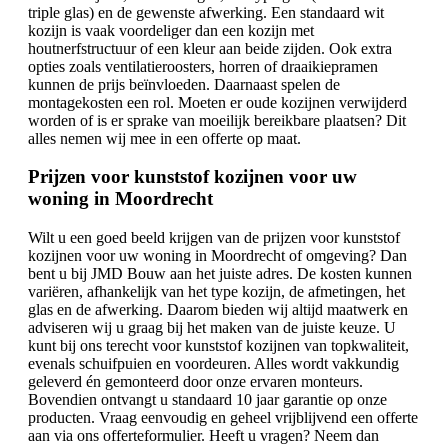
triple glas) en de gewenste afwerking. Een standaard wit
kozijn is vaak voordeliger dan een kozijn met
houtnerfstructuur of een kleur aan beide zijden. Ook extra
opties zoals ventilatieroosters, horren of draaikiepramen
kunnen de prijs beïnvloeden. Daarnaast spelen de
montagekosten een rol. Moeten er oude kozijnen verwijderd
worden of is er sprake van moeilijk bereikbare plaatsen? Dit
alles nemen wij mee in een offerte op maat.
Prijzen voor kunststof kozijnen voor uw
woning in Moordrecht
Wilt u een goed beeld krijgen van de prijzen voor kunststof
kozijnen voor uw woning in Moordrecht of omgeving? Dan
bent u bij JMD Bouw aan het juiste adres. De kosten kunnen
variëren, afhankelijk van het type kozijn, de afmetingen, het
glas en de afwerking. Daarom bieden wij altijd maatwerk en
adviseren wij u graag bij het maken van de juiste keuze. U
kunt bij ons terecht voor kunststof kozijnen van topkwaliteit,
evenals schuifpuien en voordeuren. Alles wordt vakkundig
geleverd én gemonteerd door onze ervaren monteurs.
Bovendien ontvangt u standaard 10 jaar garantie op onze
producten. Vraag eenvoudig en geheel vrijblijvend een offerte
aan via ons offerteformulier. Heeft u vragen? Neem dan