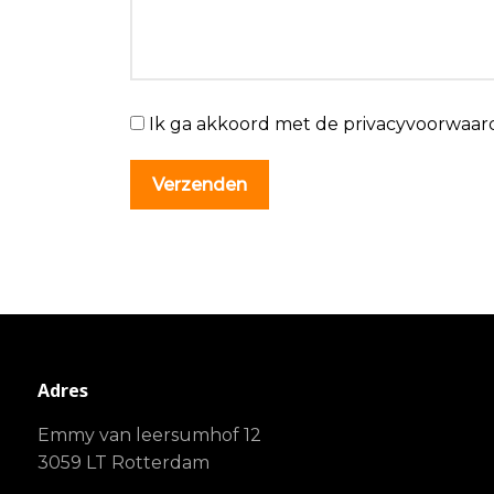
Ik ga akkoord met de privacyvoorwaar
Adres
Emmy van leersumhof 12
3059 LT Rotterdam