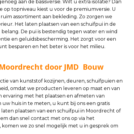
oeg aan de basisversie. Wilt u extra isolatie? Dan
ie op topniveau kiest u voor de premiumversie. U
 ruim assortiment aan bekleding. Zo zorgen we
erieur. Het laten plaatsen van een schuifpui in de
t belang. De pui is bestendig tegen water en wind
entie en geluidsbescherming. Het zorgt voor een
nt besparen en het beter is voor het milieu.
n Moordrecht door JMD Bouw
ie van kunststof kozijnen, deuren, schuifpuien en
eid, omdat we producten leveren op maat en van
n ervaring met het plaatsen en afmeten van
uw huis in te meten, u kunt bij ons een gratis
 laten plaatsen van een schuifpui in Moordrecht of
eem dan snel contact met ons op via het
, komen we zo snel mogelijk met u in gesprek om