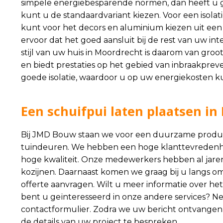
simpele energiebesparende normen, dan heeft u gen
kunt u de standaardvariant kiezen. Voor een isolat
kunt voor het decors en aluminium kiezen uit een
ervoor dat het goed aansluit bij de rest van uw int
stijl van uw huis in Moordrecht is daarom van groo
en biedt prestaties op het gebied van inbraakprev
goede isolatie, waardoor u op uw energiekosten ku
Een schuifpui laten plaatsen i
Bij JMD Bouw staan we voor een duurzame product
tuindeuren. We hebben een hoge klanttevredenh
hoge kwaliteit. Onze medewerkers hebben al jare
kozijnen. Daarnaast komen we graag bij u langs om 
offerte aanvragen. Wilt u meer informatie over het
bent u geïnteresseerd in onze andere services? N
contactformulier
. Zodra we uw bericht ontvangen
de details van uw project te bespreken.