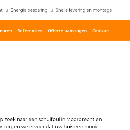
at
Energie besparing
Snelle levering en montage
euren
Referenties
Offerte aanvragen
Contact
Home
»
Schuifpui Moordrecht
p zoek naar een schuifpui in Moordrecht en
 zorgen we ervoor dat uw huis een mooie