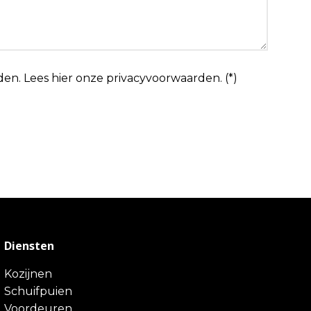
den.
Lees hier onze
privacyvoorwaarden
. (*)
Diensten
Kozijnen
Schuifpuien
Voordeuren