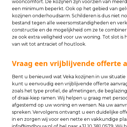
wooncomfort. De kozijnen zijn voorzien van meerde
een minimum beperkt. Ook op het gebied van geluid
kozijnen onderhoudsarm. Schilderen is dus niet no
bestand tegen alle weersomstandigheden en verkl
constructie en de mogelijkheid om ze te combiner
ze ook extra veiligheid voor uw woning. Tot slot is 
van wit tot antraciet of houtlook.
Vraag een vrijblijvende offerte 
Bent u benieuwd wat Veka kozijnen in uw situati
kunt u eenvoudig een vrijblijvende offerte aanvrag
zoals het type profiel, de afmetingen, de beglazing
of draai-kiep ramen. Wij helpen u graag met persoo
afgestemd op uw woning en wensen. Na uw aanvra
spreken. Vervolgens ontvangt u een duidelijke of
in en zorgen wij voor een nette en vakkundige pla
info@jmdbouw.nl
of bel naar +31 10 381 0579. Wij 