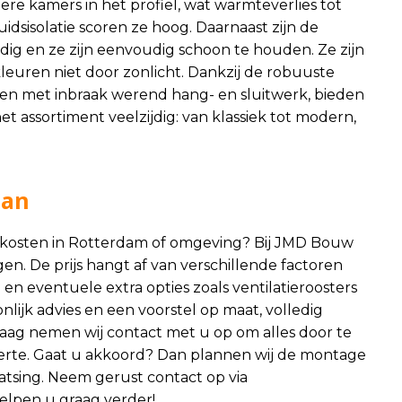
re kamers in het profiel, wat warmteverlies tot
sisolatie scoren ze hoog. Daarnaast zijn de
dig en ze zijn eenvoudig schoon te houden. Ze zijn
euren niet door zonlicht. Dankzij de robuuste
en met inbraak werend hang- en sluitwerk, bieden
het assortiment veelzijdig: van klassiek tot modern,
aan
e kosten in Rotterdam of omgeving? Bij JMD Bouw
en. De prijs hangt af van verschillende factoren
 en eventuele extra opties zoals ventilatieroosters
nlijk advies en een voorstel op maat, volledig
ag nemen wij contact met u op om alles door te
ferte. Gaat u akkoord? Dan plannen wij de montage
atsing. Neem gerust contact op via
helpen u graag verder!