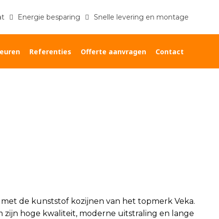
at
Energie besparing
Snelle levering en montage
euren
Referenties
Offerte aanvragen
Contact
Home
»
Veka kozijnen Rotterdam
met de kunststof kozijnen van het topmerk Veka.
zijn hoge kwaliteit, moderne uitstraling en lange