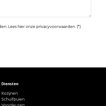
den.
Lees hier onze
privacyvoorwaarden
. (*)
Diensten
Kozijnen
Schuifpuien
Voordeuren