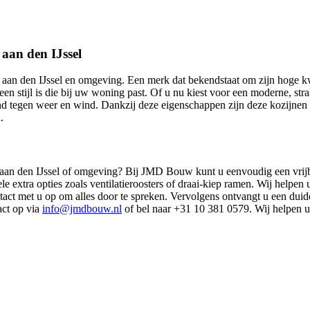
 aan den IJssel
aan den IJssel en omgeving. Een merk dat bekendstaat om zijn hoge kwa
en stijl is die bij uw woning past. Of u nu kiest voor een moderne, strak
nd tegen weer en wind. Dankzij deze eigenschappen zijn deze kozijnen
.
 aan den IJssel of omgeving? Bij JMD Bouw kunt u eenvoudig een vrijbli
le extra opties zoals ventilatieroosters of draai-kiep ramen. Wij helpen
 met u op om alles door te spreken. Vervolgens ontvangt u een duide
act op via
info@jmdbouw.nl
of bel naar +31 10 381 0579. Wij helpen u