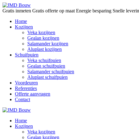
Gratis inmeten
Gratis offerte op maat
Energie besparing
Snelle lever
Home
Kozijnen
Veka kozijnen
Gealan kozijnen
Salamander kozijnen
Aluplast kozijnen
Schuifpuien
Veka schuifpuien
Gealan schuifpuien
Salamander schuifpuien
Aluplast schuifpuien
Voordeuren
Referenties
Offerte aanvragen
Contact
Home
Kozijnen
Veka kozijnen
Gealan kozijnen