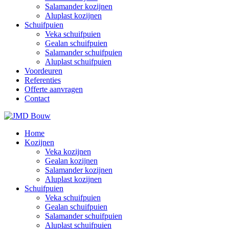
Salamander kozijnen
Aluplast kozijnen
Schuifpuien
Veka schuifpuien
Gealan schuifpuien
Salamander schuifpuien
Aluplast schuifpuien
Voordeuren
Referenties
Offerte aanvragen
Contact
Home
Kozijnen
Veka kozijnen
Gealan kozijnen
Salamander kozijnen
Aluplast kozijnen
Schuifpuien
Veka schuifpuien
Gealan schuifpuien
Salamander schuifpuien
Aluplast schuifpuien