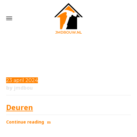
Home
»
3D FlipBook
23 april 2024
jmdbou
by
Deuren
Continue reading