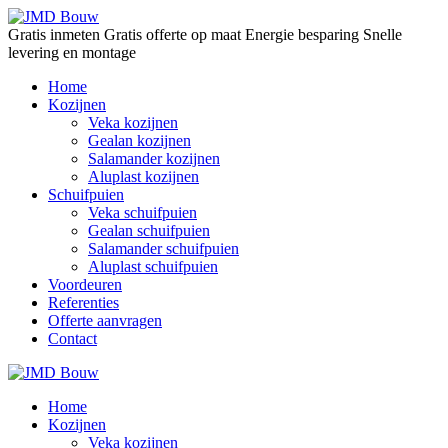
Gratis inmeten
Gratis offerte op maat
Energie besparing
Snelle
levering en montage
Home
Kozijnen
Veka kozijnen
Gealan kozijnen
Salamander kozijnen
Aluplast kozijnen
Schuifpuien
Veka schuifpuien
Gealan schuifpuien
Salamander schuifpuien
Aluplast schuifpuien
Voordeuren
Referenties
Offerte aanvragen
Contact
Home
Kozijnen
Veka kozijnen